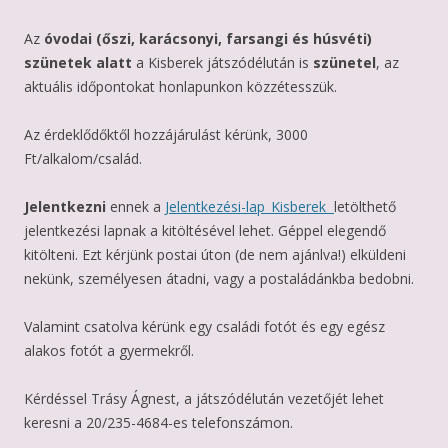
Az
óvodai (őszi, karácsonyi, farsangi és húsvéti)
szünetek alatt
a Kisberek játszódélután is
szünetel
, az
aktuális időpontokat honlapunkon közzétesszük.
Az érdeklődőktől hozzájárulást kérünk, 3000
Ft/alkalom/család.
Jelentkezni
ennek a
Jelentkezési-lap_Kisberek
letölthető
jelentkezési lapnak a kitöltésével lehet. Géppel elegendő
kitölteni. Ezt kérjünk postai úton (de nem ajánlva!) elküldeni
nekünk, személyesen átadni, vagy a postaládánkba bedobni.
Valamint csatolva kérünk egy családi fotót és egy egész
alakos fotót a gyermekről.
Kérdéssel Trásy Ágnest, a játszódélután vezetőjét lehet
keresni a 20/235-4684-es telefonszámon.