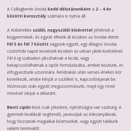
A Csillagberek óvoda
kedd délutánonként
a
2 – 4 év
közötti korosztály
számára is nyitva áll.
A Kisberekbe
szülői, nagyszülői kísérettel
jöhetnek a
kisgyermekek, és együtt élhetik át kicsiben az óvodai életet.
Fél 5 és fél 7 között
vagyunk együtt, egy átlagos óvodai
csütörtöki napot követünk kicsiben az udvari játék kivételével.
Fél 6-ig szabadon játszhatnak a kicsik, vagy
bekapcsolódhatnak a cipók formázásába, amiket kisütünk, és
elfogyasztunk uzsonnára. Rendrakás után verses-énekes kör
következik, amibe kérjük a szülőket is, kapcsolódjanak be.
Kézmosás után együtt meguzsonnázunk, majd egy rövid
mesével zárjuk a délutánt.
Benti cipőn
kívül csak jókedvre, nyitottságra van szükség. A
gyermek leválását segítendő, javasoljuk az édesanyáknak,
hogy hozzanak magukkal kézimunkát, vagy együtt találunk
valami tennivalót.