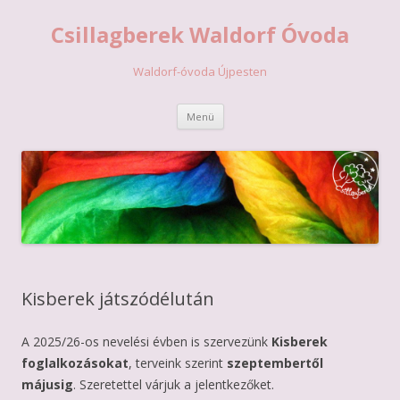
Csillagberek Waldorf Óvoda
Waldorf-óvoda Újpesten
Kilépés
Menü
a
tartalomba
Kisberek játszódélután
A 2025/26-os nevelési évben is szervezünk
Kisberek
foglalkozásokat
, terveink szerint
szeptembertől
májusig
. Szeretettel várjuk a jelentkezőket.